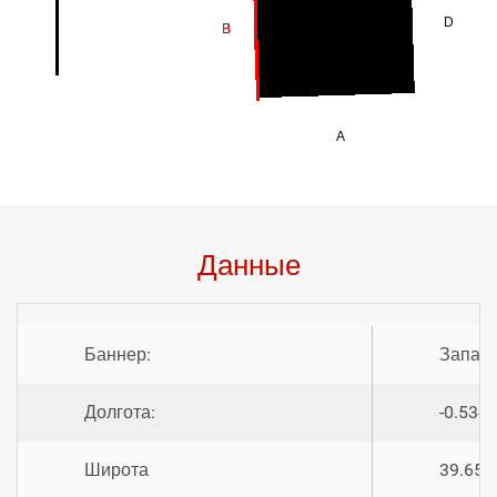
D
B
B
A
Данные
Баннер:
Запад
Долгота:
-0.534
Широта
39.651