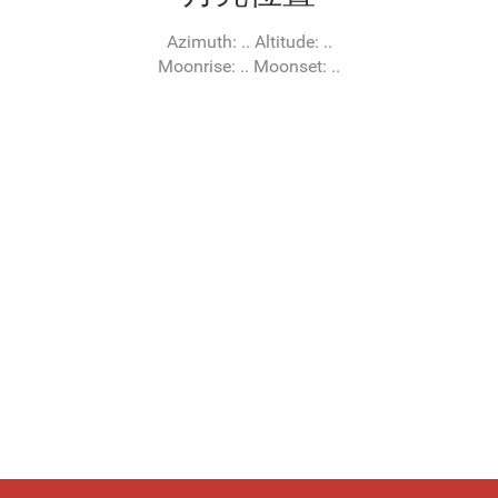
Azimuth:
..
Altitude:
..
Moonrise:
..
Moonset:
..