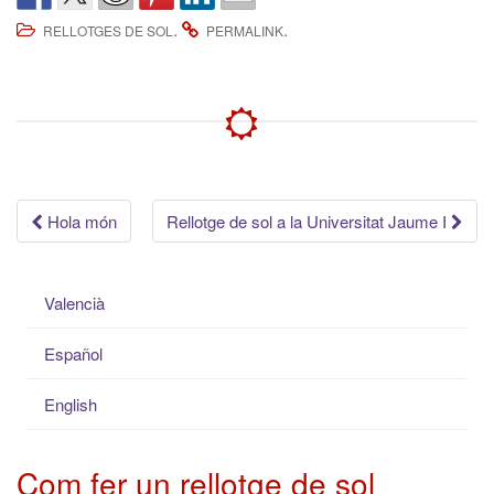
.
.
RELLOTGES DE SOL
PERMALINK
Post
Hola món
Rellotge de sol a la Universitat Jaume I
navigation
Valencià
Español
English
Com fer un rellotge de sol