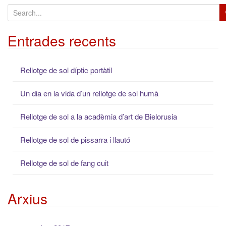
S
e
a
Entrades recents
r
c
Rellotge de sol díptic portàtil
h
f
Un dia en la vida d’un rellotge de sol humà
o
r
Rellotge de sol a la acadèmia d’art de Bielorusia
:
Rellotge de sol de pissarra i llautó
Rellotge de sol de fang cuit
Arxius