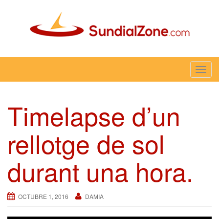
Skip
to
content
Sundial Zone Blog
T
o
g
Timelapse d’un
g
l
rellotge de sol
e
n
a
durant una hora.
v
i
g
OCTUBRE 1, 2016
DAMIA
a
t