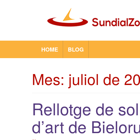
Skip
to
content
Sundial Zone Blog
HOME
BLOG
Mes:
juliol de 2
Rellotge de so
d’art de Bielor