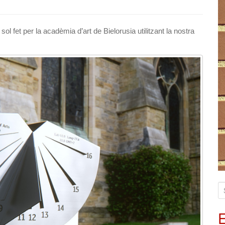
ol fet per la acadèmia d’art de Bielorusia utilitzant la nostra
S
e
a
E