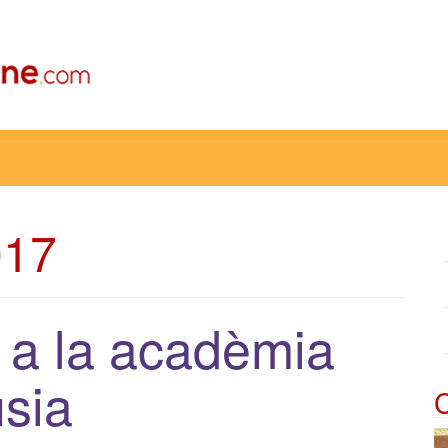
017
l a la acadèmia
usia
C