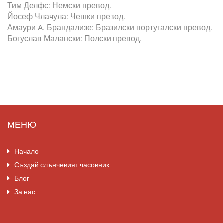
Тим Делфс: Немски превод.
Йосеф Члачула: Чешки превод.
Амаури A. Брандализе: Бразилски португалски превод.
Богуслав Малански: Полски превод.
МЕНЮ
Начало
Създай слънчевият часовник
Блог
За нас