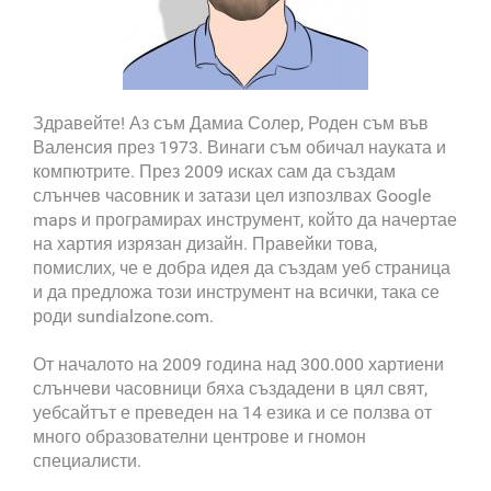
Здравейте! Аз съм Дамиа Солер, Роден съм във
Валенсия през 1973. Винаги съм обичал науката и
компютрите. През 2009 исках сам да създам
слънчев часовник и затази цел изпозлвах Google
maps и програмирах инструмент, който да начертае
на хартия изрязан дизайн. Правейки това,
помислих, че е добра идея да създам уеб страница
и да предложа този инструмент на всички, така се
роди sundialzone.com.
От началото на 2009 година над 300.000 хартиени
слънчеви часовници бяха създадени в цял свят,
уебсайтът е преведен на 14 езика и се ползва от
много образователни центрове и гномон
специалисти.